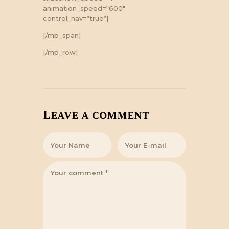
animation_speed=“600″
control_nav=“true“]
[/mp_span]
[/mp_row]
Leave a comment