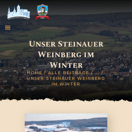
Unser Steinauer
Weinberg im
HOME
Winter
GESCHICHTSVEREIN
WEINBRUDERSCHAFT
HOME
ALLE BEITRÄGE
...
UNSER STEINAUER WEINBERG
BLOG
IM WINTER
TERMINE
KONTAKT