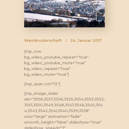
Weinbruderschaft
24. Januar 2017
[mp_row
bg_video_youtube_repeat=“true“
bg_video_youtube_mute=“true“
bg_video_repeat=“true“
bg_video_mute=“true“]
[mp_span col=“12″]
[mp_image_slider
ids=“3558,3557,3556,3555,3554,3553,3552,
3551,3550,3549,3548,3547,3546,3545,354
4,3543,3542,3541,3540,3539,3538″
size=“large“ animation=“fade“
smooth_height=“false“ slideshow=“true“
slideshow_speed=“7″