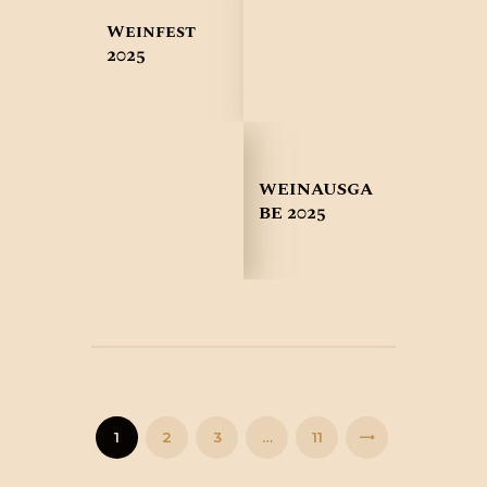
Weinfest
2025
WEINAUSGA
BE 2025
Seitennummerierung
der
Beiträge
PAGE
1
PAGE
2
PAGE
3
…
PAGE
11