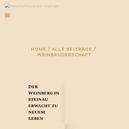
Weinbruderschaf
HOME
t
GESCHICHTSVEREIN
WEINBRUDERSCHAFT
HOME
ALLE BEITRÄGE
WEINBRUDERSCHAFT
BLOG
TERMINE
KONTAKT
Der
Weinberg in
Steinau
erwacht zu
neuem
Leben