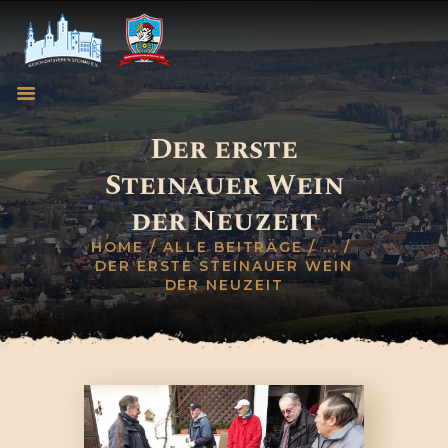
Der erste
Steinauer Wein
HOME
der Neuzeit
GESCHICHTSVEREIN
WEINBRUDERSCHAFT
HOME
ALLE BEITRÄGE
...
DER ERSTE STEINAUER WEIN
BLOG
DER NEUZEIT
TERMINE
KONTAKT