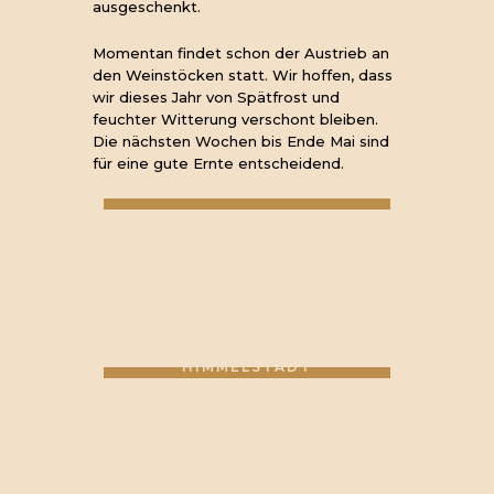
ausgeschenkt.
Momentan findet schon der Austrieb an
den Weinstöcken statt. Wir hoffen, dass
wir dieses Jahr von Spätfrost und
feuchter Witterung verschont bleiben.
Die nächsten Wochen bis Ende Mai sind
für eine gute Ernte entscheidend.
IM STEINAUER WEIN:GUT
KLOSTER
KLOSTER
EBERBACH
EBERBACH
KLOSTER
KLOSTER
EBERBACH
EBERBACH
IM KATHARINENGARTEN AM
WEINBERG
IM
IM
KATHARINE
KATHARINE
IM KATHARINENGARTEN
NGARTEN
NGARTEN
WEINBAU GEHRSITZ IN
HIMMELSTADT
DIE
ABFÜLLUN
WEINSPEDI
G IN
TION
HIMMELST
DIE WEINAUSGABE IN
ADT
STEINAU