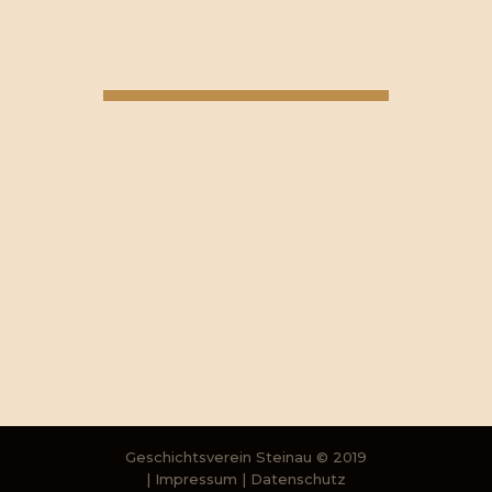
UNSERER 2021 ROLLING
SAISONERÖFFNUNG IM
WEINBERG
Geschichtsverein Steinau
© 2019
|
Impressum
|
Datenschutz