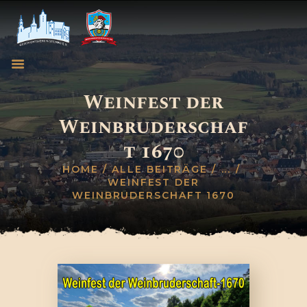
Weinfest der
Weinbruderschaf
HOME
t 1670
GESCHICHTSVEREIN
WEINBRUDERSCHAFT
HOME
ALLE BEITRÄGE
...
WEINFEST DER
BLOG
WEINBRUDERSCHAFT 1670
TERMINE
KONTAKT