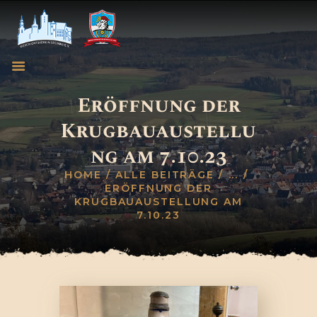
HOME
Eröffnung der
GESCHICHTSVEREIN
Krugbauaustellu
WEINBRUDERSCHAFT
ng am 7.10.23
BLOG
TERMINE
HOME
ALLE BEITRÄGE
...
ERÖFFNUNG DER
KONTAKT
KRUGBAUAUSTELLUNG AM
7.10.23