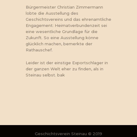
Bürgermeister Christian Zimmermann
lobte die Ausstellung des
Geschichtsvereins und das ehrenamtliche
Engagement: Heimatverbundenzeit sei
eine wesentliche Grundlage für die
Zukunft. So eine Ausstellung könne
glücklich machen, bemerkte der
Rathauschef.
Leider ist der einstige Exportschlager in
der ganzen Welt eher zu finden, als in
Steinau selbst. bak
Geschichtsverein Steinau
© 2019