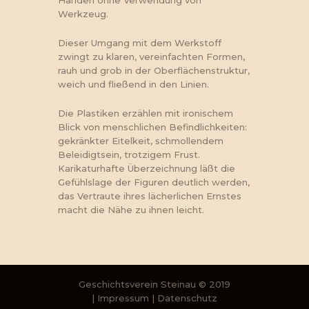
Werkzeug.
Dieser Umgang mit dem Werkstoff
zwingt zu klaren, vereinfachten Formen,
rauh und grob in der Oberflächenstruktur,
weich und fließend in den Linien.
Die Plastiken erzählen mit ironischem
Blick von menschlichen Befindlichkeiten:
gekränkter Eitelkeit, schmollendem
Beleidigtsein, trotzigem Frust.
Karikaturhafte Überzeichnung läßt die
Gefühlslage der Figuren deutlich werden,
das Vertraute ihres lächerlichen Ernstes
macht die Nähe zu ihnen leicht.
Geschichtsverein Steinau
© 2019
|
Impressum
|
Datenschutz