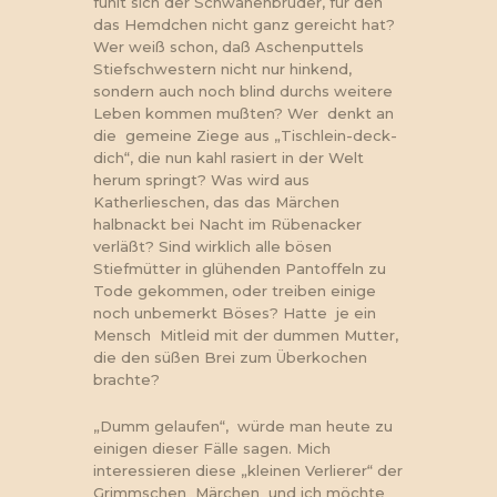
fühlt sich der Schwanenbruder, für den
das Hemdchen nicht ganz gereicht hat?
Wer weiß schon, daß Aschenputtels
Stiefschwestern nicht nur hinkend,
sondern auch noch blind durchs weitere
Leben kommen mußten? Wer denkt an
die gemeine Ziege aus „Tischlein-deck-
dich“, die nun kahl rasiert in der Welt
herum springt? Was wird aus
Katherlieschen, das das Märchen
halbnackt bei Nacht im Rübenacker
verläßt? Sind wirklich alle bösen
Stiefmütter in glühenden Pantoffeln zu
Tode gekommen, oder treiben einige
noch unbemerkt Böses? Hatte je ein
Mensch Mitleid mit der dummen Mutter,
die den süßen Brei zum Überkochen
brachte?
„Dumm gelaufen“, würde man heute zu
einigen dieser Fälle sagen. Mich
interessieren diese „kleinen Verlierer“ der
Grimmschen Märchen und ich möchte