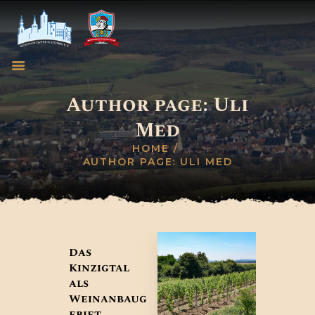
Author page: Uli
Med
HOME
GESCHICHTSVEREIN
HOME
AUTHOR PAGE: ULI MED
WEINBRUDERSCHAFT
BLOG
TERMINE
KONTAKT
Das
Kinzigtal
als
Weinanbaug
ebiet