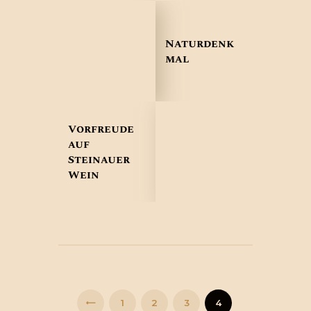
Naturdenk
mal
Vorfreude
auf
Steinauer
Wein
Seitennummerierung
der
Beiträge
PAGE
1
PAGE
2
PAGE
3
PAGE
4
<